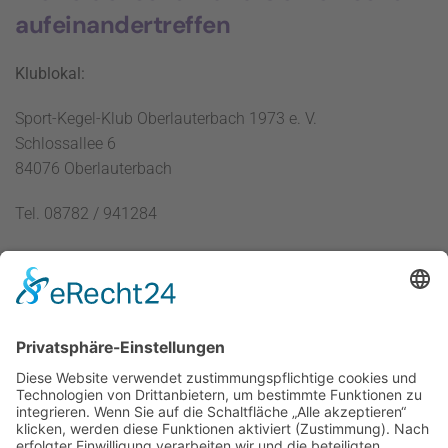
aufeinandertreffen
Klublokal:
Sport-Kegel-Klub Oberlauterbach 1973 e. V.
Schlossallee 6
84076 Oberlauterbach
Tel. 08782 / 941284
Übersicht
Rechtliches
Startseite
Impressum
Verein
Datenschutz
Mannschaften
Login