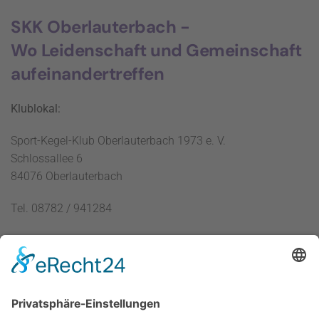
SKK Oberlauterbach -
Wo Leidenschaft und Gemeinschaft
aufeinandertreffen
Klublokal:
Sport-Kegel-Klub Oberlauterbach 1973 e. V.
Schlossallee 6
84076 Oberlauterbach
Tel. 08782 / 941284
Übersicht
Rechtliches
Startseite
Impressum