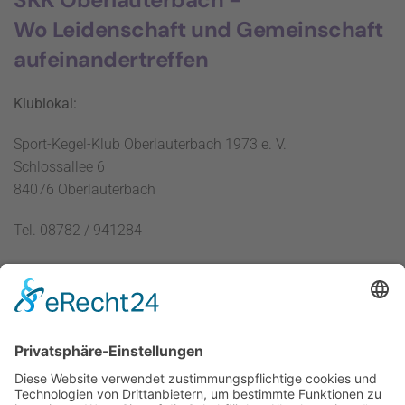
Wo Leidenschaft und Gemeinschaft
aufeinandertreffen
Klublokal:
Sport-Kegel-Klub Oberlauterbach 1973 e. V.
Schlossallee 6
84076 Oberlauterbach
Tel. 08782 / 941284
Übersicht
Rechtliches
Startseite
Impressum
Verein
Datenschutz