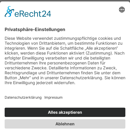
Übersicht
Rechtliches
Startseite
Impressum
Verein
Datenschutz
Mannschaften
Login
Aktuelles
Termine
Follow Us
©
2026
SKK Oberlauterbach e. V.