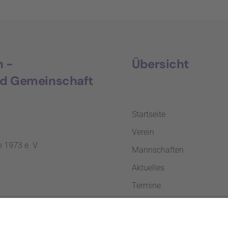
h -
Übersicht
nd Gemeinschaft
Startseite
Verein
 1973 e. V.
Mannschaften
Aktuelles
Termine