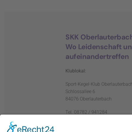
SKK Oberlauterbac
Wo Leidenschaft u
aufeinandertreffen
Klublokal:
Sport-Kegel-Klub Oberlauterbach
Schlossallee 6
84076 Oberlauterbach
Tel. 08782 / 941284