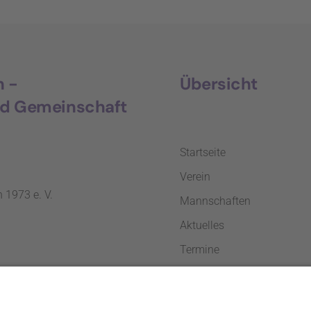
h -
Übersicht
nd Gemeinschaft
Startseite
Verein
 1973 e. V.
Mannschaften
Aktuelles
Termine