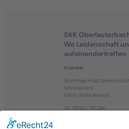
SKK Oberlauterbac
Wo Leidenschaft u
aufeinandertreffen
Klublokal:
Sport-Kegel-Klub Oberlauterbach
Schlossallee 6
84076 Oberlauterbach
Tel. 08782 / 941284